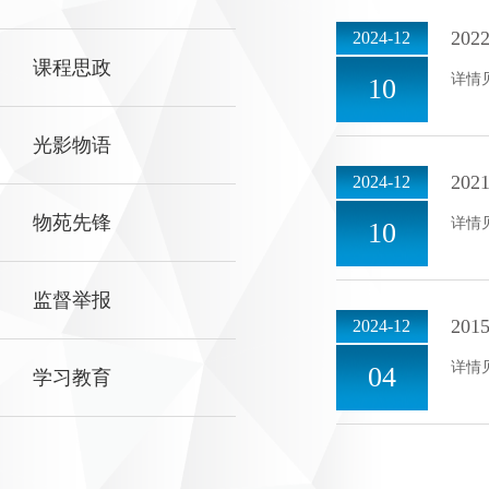
20
2024-12
课程思政
详情
10
光影物语
20
2024-12
物苑先锋
详情
10
监督举报
201
2024-12
详情
04
学习教育