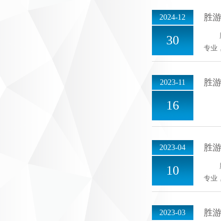
胜游
2024-12
胜游
30
专业
胜游
2023-11
16
胜游
2023-04
胜游
10
专业
胜游
2023-03