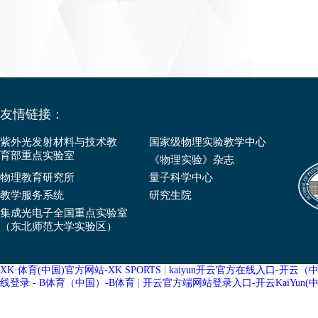
友情链接：
紫外光发射材料与技术教
国家级物理实验教学中心
育部重点实验室
《物理实验》杂志
物理教育研究所
量子科学中心
教学服务系统
研究生院
集成光电子全国重点实验室
（东北师范大学实验区）
XK·体育(中国)官方网站-XK SPORTS
|
kaiyun开云官方在线入口-开云（
线登录 - B体育（中国）-B体育
|
开云官方端网站登录入口-开云KaiYun(中