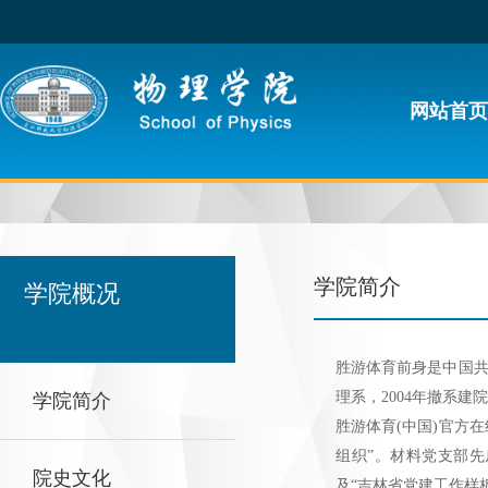
网站首
学院简介
学院概况
胜游体育前身是中国共
理系，2004年撤系建
学院简介
胜游体育(中国)官方
组织”。材料党支部先
院史文化
及“吉林省党建工作样