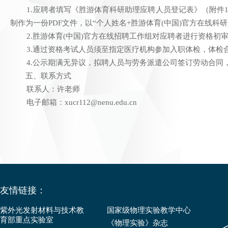
1.应聘者填写《胜游体育科研助理应聘人员登记表》（附件1
制作为一份PDF文件，以“个人姓名+胜游体育(中国)官方在线科研助理应
2.胜游体育(中国)官方在线招聘工作组对应聘者进行资格初
3.通过资格考试人员须至指定医疗机构参加入职体检，体检合
4.公示期满无异议，拟聘人员与劳务派遣公司签订劳动合同
五、联系方式
联系人：许老师
电子邮箱：xucr112@nenu.edu.cn
友情链接：
紫外光发射材料与技术教
国家级物理实验教学中心
育部重点实验室
《物理实验》杂志