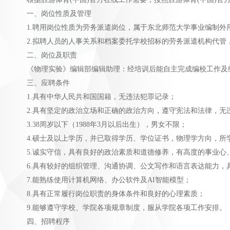
一、岗位性质及管理
1.聘用岗位性质为劳务派遣岗位，属于东北师范大学事业编制外
2.拟聘人员的人事关系和档案委托学校招标的劳务派遣机构代管，
二、岗位及职责
《物理实验》编辑部编辑助理：经培训后能自主完成编校工作及
三、应聘条件
1.具有中华人民共和国国籍，无违法犯罪记录；
2.具有坚定的政治立场和正确的政治方向，遵守宪法和法律，无
3.38周岁以下（1988年3月以后出生），男女不限；
4.硕士及以上学历，并已取得学历、学位证书，物理学方向，所
5.诚实守信，具有良好的政治素质和道德修养，有高度的事业心
6.具有较好的组织管理、沟通协调、公文写作和语言表达能力，
7.能熟练使用计算机网络、办公软件及AI智能模型；
8.具有正常履行岗位职责的身体条件和良好的心理素质；
9.能够遵守学校、学院各项规章制度，服从学院各项工作安排。
四、招聘程序