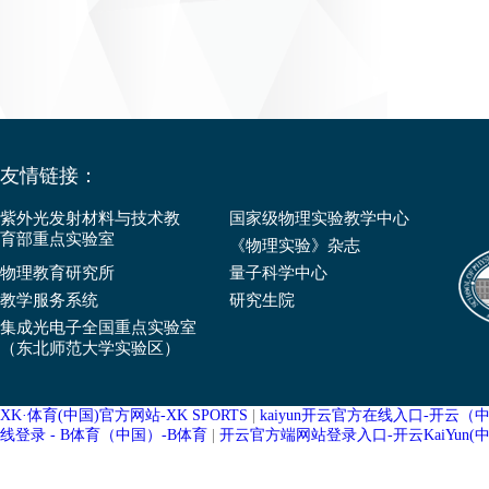
友情链接：
紫外光发射材料与技术教
国家级物理实验教学中心
育部重点实验室
《物理实验》杂志
物理教育研究所
量子科学中心
教学服务系统
研究生院
集成光电子全国重点实验室
（东北师范大学实验区）
XK·体育(中国)官方网站-XK SPORTS
|
kaiyun开云官方在线入口-开云（
线登录 - B体育（中国）-B体育
|
开云官方端网站登录入口-开云KaiYun(中