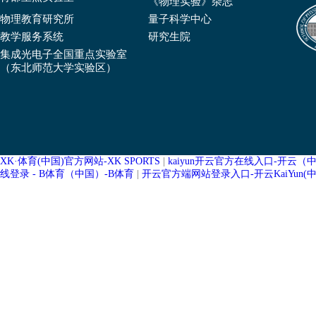
《物理实验》杂志
物理教育研究所
量子科学中心
教学服务系统
研究生院
集成光电子全国重点实验室
（东北师范大学实验区）
XK·体育(中国)官方网站-XK SPORTS
|
kaiyun开云官方在线入口-开云（
线登录 - B体育（中国）-B体育
|
开云官方端网站登录入口-开云KaiYun(中