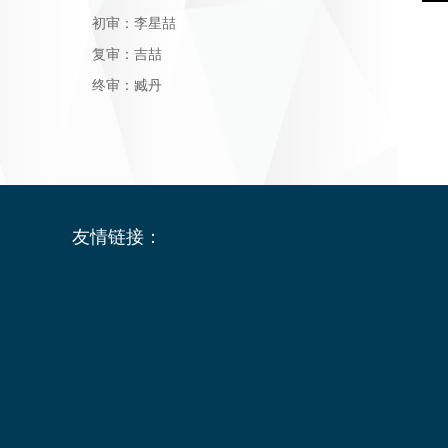
初审：李星喆
复审：吉喆
终审：臧丹
友情链接：