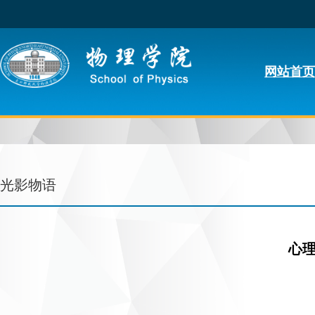
网站首
光影物语
心理