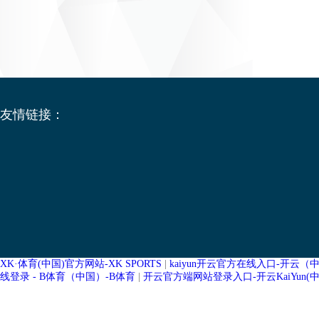
友情链接：
XK·体育(中国)官方网站-XK SPORTS
|
kaiyun开云官方在线入口-开云（
线登录 - B体育（中国）-B体育
|
开云官方端网站登录入口-开云KaiYun(中