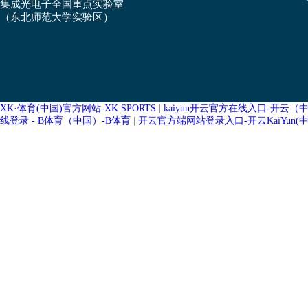
集成光电子全国重点实验室
（东北师范大学实验区）
XK·体育(中国)官方网站-XK SPORTS
|
kaiyun开云官方在线入口-开云（
线登录 - B体育（中国）-B体育
|
开云官方端网站登录入口-开云KaiYun(中