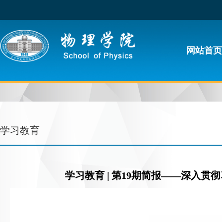
网站首
学习教育
学习教育 | 第19期简报——深入