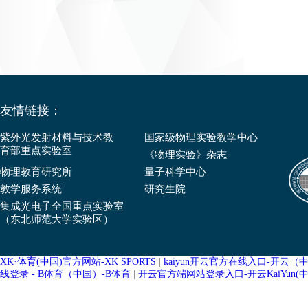
友情链接：
紫外光发射材料与技术教
国家级物理实验教学中心
育部重点实验室
《物理实验》杂志
物理教育研究所
量子科学中心
教学服务系统
研究生院
集成光电子全国重点实验室
（东北师范大学实验区）
XK·体育(中国)官方网站-XK SPORTS
|
kaiyun开云官方在线入口-开云（
线登录 - B体育（中国）-B体育
|
开云官方端网站登录入口-开云KaiYun(中